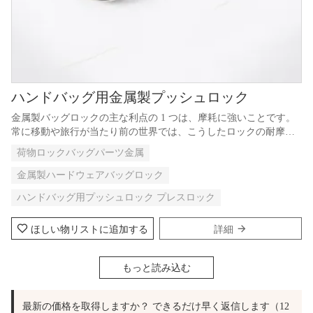
ハンドバッグ用金属製プッシュロック
金属製バッグロックの主な利点の 1 つは、摩耗に強いことです。
常に移動や旅行が当たり前の世界では、こうしたロックの耐摩耗
性は非常に重要です。金属本来の強度により、厳しい状況でもロ
荷物ロックバッグパーツ金属
ックの完全性が維持され、予期せぬ故障や潜在的なセキュリティ
侵害を防止できます。
金属製ハードウェアバッグロック
ハンドバッグ用プッシュロック プレスロック
ほしい物リストに追加する
詳細
もっと読み込む
最新の価格を取得しますか？ できるだけ早く返信します（12