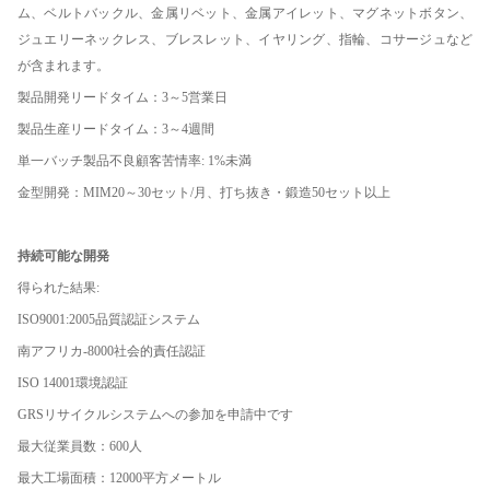
ム、ベルトバックル、金属リベット、金属アイレット、マグネットボタン、
ジュエリーネックレス、ブレスレット、イヤリング、指輪、コサージュなど
が含まれます。
製品開発リードタイム：3～5営業日
製品生産リードタイム：3～4週間
単一バッチ製品不良顧客苦情率: 1%未満
金型開発：MIM20～30セット/月、打ち抜き・鍛造50セット以上
持続可能な開発
得られた結果:
ISO9001:2005品質認証システム
南アフリカ-8000社会的責任認証
ISO 14001環境認証
GRSリサイクルシステムへの参加を申請中です
最大従業員数：600人
最大工場面積：12000平方メートル