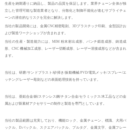
生産を納期通りに納品し、製品の品質を保証します。業界チェーン全体が独
立した管理可能な製造業者となり、分散化と制御不能化が進むサプライチェ
ーンの潜在的なリスクを完全に解決します。
当社の製品開発には、金属CNC精密彫刻、3Dプラスチック印刷、金型設計お
よび製造ワークショップが含まれます。
当社の生産・製造能力には、MIM 粉末射出成形、パンチ鍛造成形、鋳造成
形、CNC 機械加工成形、レーザー切断成形、レーザー溶接成形などが含まれ
ます。
当社は、研磨/サンドブラスト/砂掃き/振動機械/PVD/電気メッキ/スプレー/エ
ッチング/レーザー彫刻などの表面処理技術を持っています。
当社は、亜鉛合金/銅/ステンレス鋼/チタン合金/セラミックス/木工品などの金
属および新素材アクセサリーの制作と製造を専門としています。
当社の製品範囲は充実しており、機能ロック、金属チェーン、標識、犬用バ
ックル、Dバックル、スクエアバックル、プルタグ、金属文字、金属フレー